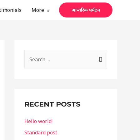
timonials
More
आन्तरिक पर्यटन
S
e
a
r
c
RECENT POSTS
h
f
Hello world!
o
Standard post
r